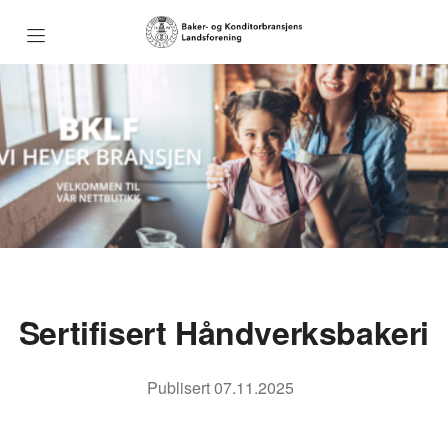
Nettbutikk forside
Redskaper
Utgivelser
Tekstiler
Sertifisert Håndverksbakeri
Sertifisert Håndverksbakeri
Publisert
07.11.2025
BKLF.no