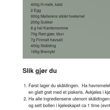
400g H-melk, kald
2 Egg
950g Møllerens siktet hvetemel
200g Sukker
8 g hel Kardemomme
70g Rød gjær, Idun
7g Finmalt havsalt
400g Skålding
165g Bremykt
Slik gjør du
Først lager du skåldingen. Ha havremelet 
en glatt grøt med et piskeris. Avkjøles i k
Ha alle ingrediensene utenom skåldingen
og sett bollen i kjøleskapet ca 1 time (evn