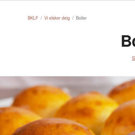
BKLF
Vi elsker deig
Boller
B
S