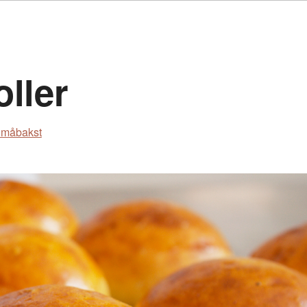
oller
måbakst