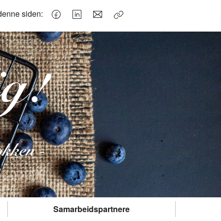
denne siden:
Kopier
lenke
Samarbeidspartnere