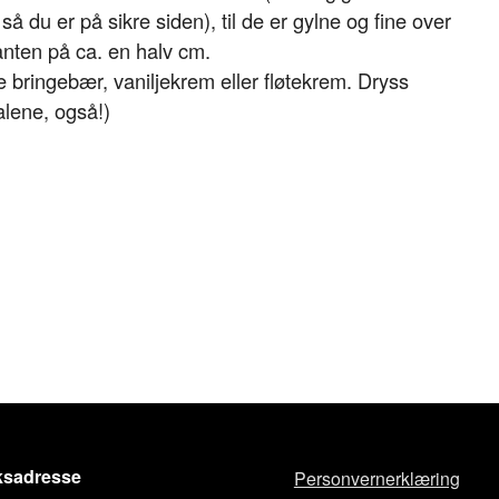
å du er på sikre siden), til de er gylne og fine over
anten på ca. en halv cm.
e bringebær, vaniljekrem eller fløtekrem. Dryss
alene, også!)
sadresse
Personvernerklæring