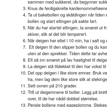
sammen med sukkeret, da begynner sukke
Knus de ferdigskrelte kardemommefrøene 
Ta ut bakebollen og skåldingen når tide
bollen og start eltingen på sakte fart.
Når du har startet eltingen, ta smøret ut f
skiver, slik at det blir temperert.
Når deigen har eltet i 10 min, ha i salt og
Elt deigen til den slipper bollen og du 
uten at den sprekker. Tiden dette tar avh
Elt så inn smøret på lav hastighet til deigen
La deigen stå tildekket til den har vokst ti
Del opp deigen i like store emner. Bruk ve
ha, men lag dem like store slik at stekingen
Sett ovnen på 210 grader.
Trill ut deigemnene til boller. Legg på b
over, til de har nådd dobbel størrelse.
Pensle bollene med eggeplomme. Stekes mi