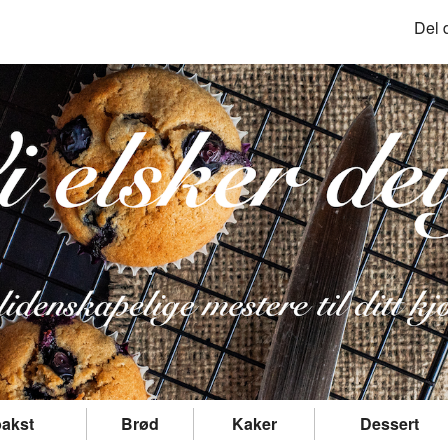
Del 
akst
Brød
Kaker
Dessert