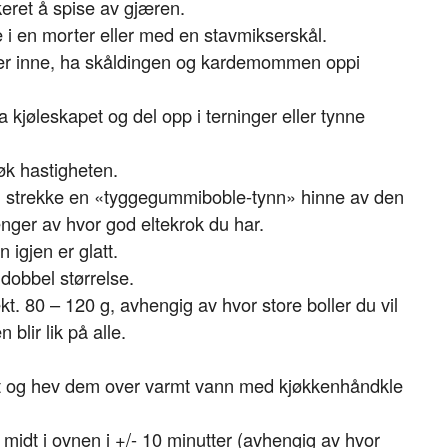
ret å spise av gjæren.
i en morter eller med en stavmikserskål.
n er inne, ha skåldingen og kardemommen oppi
ra kjøleskapet og del opp i terninger eller tynne
 øk hastigheten.
kan strekke en «tyggegummiboble-tynn» hinne av den
enger av hvor god eltekrok du har.
 igjen er glatt.
l dobbel størrelse.
kt. 80 – 120 g, avhengig av hvor store boller du vil
 blir lik på alle.
rett og hev dem over varmt vann med kjøkkenhåndkle
dt i ovnen i +/- 10 minutter (avhengig av hvor