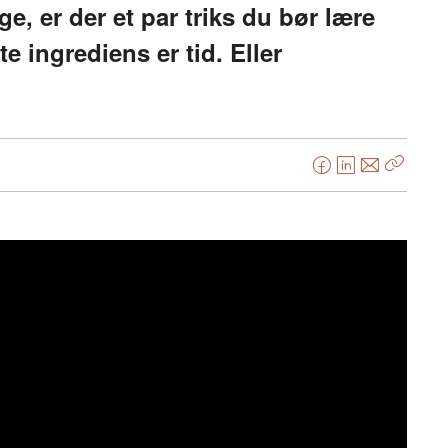
ge, er der et par triks du bør lære
te ingrediens er tid. Eller
F
L
E
Kopier
a
i
-
lenke
c
n
p
e
k
o
b
e
s
o
d
t
o
I
k
n