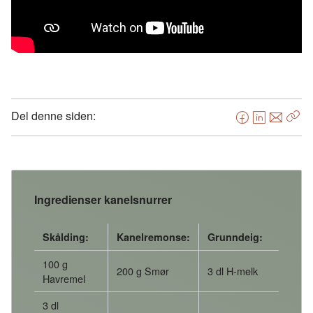
Del denne siden:
F
L
E
Kop
a
i
-
len
c
n
p
e
k
o
b
e
s
Ingredienser kanelsnurrer
o
d
t
o
I
Skålding:
Kanelremonse:
Grunndeig:
k
n
100 g
200 g Smør
3 dl H-melk
Havremel
3 dl