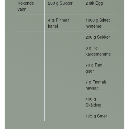
Kokende
200 g Sukker
2 stk Egg
vann
4 ts Finmalt
1000 g Siktet
kanel
hvetemel
200 g Sukker
8 g Hel
kardemomme
70 g Rød
gjær
7 g Finmalt
havsalt
400 g
Skålding
165 g Smør