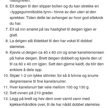
hastigheten.
Elt deigen til den slipper bollen og du kan strekke en
«tyggegummiboble-tynn» hinne av den uten at den
sprekker. Tiden dette tar avhenger av hvor god eltekrok
du har.
Elt så inn smøret på lav hastighet til deigen igjen er
glatt.
La deigen stå tildekket til den har vokst til dobbel
størrelse.
Kjevle ut deigen ca 40 x 60 cm og smør kanelremonsen
på halve deigen. Brett deigen dobbelt og kjevle den ut
til ca 60 x 40 cm igjen. Sett den gjerne kaldt, da blir den
enklere å dele opp.
Skjær 1-2 cm tykke strimler, for så å tvinne og snurre
deigremsene til fine kanelsnurrer.
Hver kanelsnurr bør veie mellom 100 og 130 g.
Sett ovnen på 210 grader.
Legg på brett og hev dem over varmt vann med
kjøkkenhåndkle over, til de har nådd dobbel størrelse.