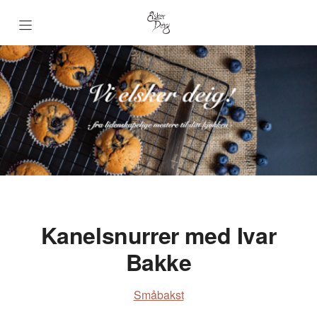
Forsiden BKLF
Småbakst
Brød
Kaker
Kanelsnurrer med Ivar
Dessert
Bakke
Samarbeidspartnere
Småbakst