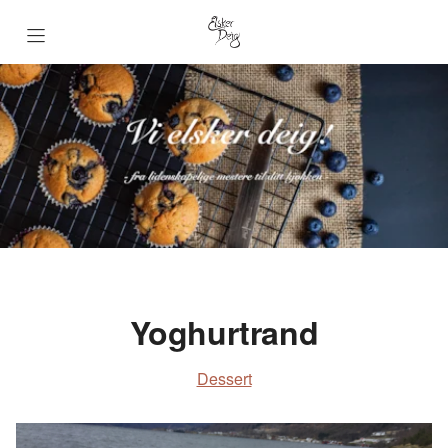
Forsiden BKLF
Småbakst
Brød
Kaker
Yoghurtrand
Dessert
Dessert
Samarbeidspartnere