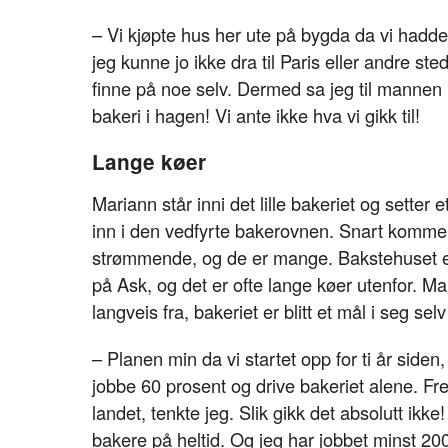
– Vi kjøpte hus her ute på bygda da vi hadde
jeg kunne jo ikke dra til Paris eller andre st
finne på noe selv. Dermed sa jeg til mannen 
bakeri i hagen! Vi ante ikke hva vi gikk til!
Lange køer
Mariann står inni det lille bakeriet og setter 
inn i den vedfyrte bakerovnen. Snart komm
strømmende, og de er mange. Bakstehuset er 
på Ask, og det er ofte lange køer utenfor. 
langveis fra, bakeriet er blitt et mål i seg selv
– Planen min da vi startet opp for ti år siden,
jobbe 60 prosent og drive bakeriet alene. Fre
landet, tenkte jeg. Slik gikk det absolutt ikke
bakere på heltid. Og jeg har jobbet minst 200