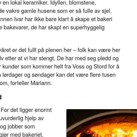
 en lokal keramiker. Idyllen, blomstene,
de vakre gamle husene som er så fulle av sjel.
nen Ivar har ikke bare klart å skape et bakeri
e bakevarer, de har skapt en superhyggelig
ret er det fullt på plenen her – folk kan være her
lv etter at vi har stengt. De har med seg pledd og
har kunder som kommer helt fra Voss og Stord for å
 lørdager og søndager kan det være flere tusen
m, forteller Mariann.
d
 For det ligger enormt
vurderlig hjelp av
 og jobber som
n gjør med bakeriet.