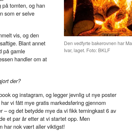
ng på tomten, og han
n som er selve
melt vis, og den
saftige. Blant annet
Den vedfyrte bakerovnen har Ma
Ivar, laget. Foto: BKLF
gd på gamle
ksessen handler om at
jort der?
book og instagram, og legger jevnlig ut nye poster
t har vi fått mye gratis markedsføring gjennom
r – og det betydde mye da vi fikk terningkast 6 av
 et par år etter at vi startet opp. Men
n har nok vært aller viktigst!