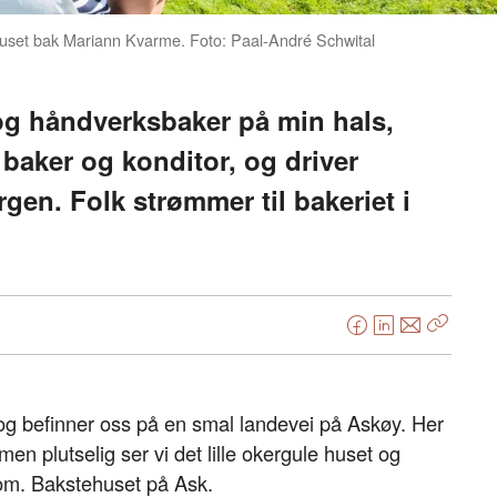
e huset bak Mariann Kvarme. Foto: Paal-André Schwital
og håndverksbaker på min hals,
baker og konditor, og driver
gen. Folk strømmer til bakeriet i
F
L
E
Kopier
a
i
-
lenke
c
n
p
e
k
o
, og befinner oss på en smal landevei på Askøy. Her
b
e
s
en plutselig ser vi det lille okergule huset og
o
d
t
ndom. Bakstehuset på Ask.
o
I