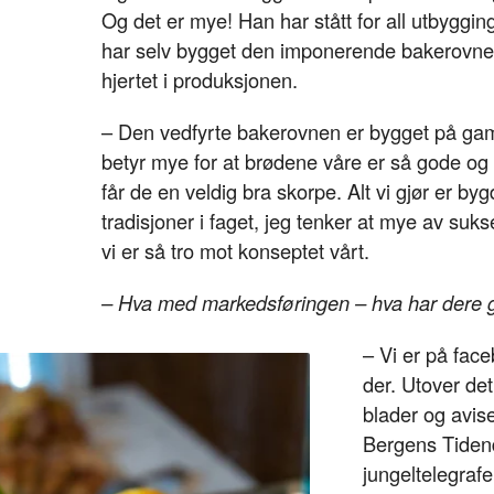
Og det er mye! Han har stått for all utbyggi
har selv bygget den imponerende bakerovne
hjertet i produksjonen.
– Den vedfyrte bakerovnen er bygget på gam
betyr mye for at brødene våre er så gode og 
får de en veldig bra skorpe. Alt vi gjør er by
tradisjoner i faget, jeg tenker at mye av su
vi er så tro mot konseptet vårt.
– Hva med markedsføringen – hva har dere g
– Vi er på face
der. Utover de
blader og avise
Bergens Tidende
jungeltelegrafe