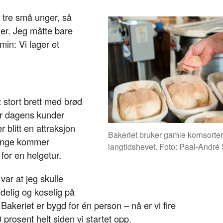
k
n
 tre små unger, så
eder. Jeg måtte bare
min: Vi lager et
et stort brett med brød
er dagens kunder
blitt en attraksjon
Bakeriet bruker gamle kornsorter
Mange kommer
langtidshevet. Foto: Paal-André 
 for en helgetur.
 var at jeg skulle
delig og koselig på
! Bakeriet er bygd for én person – nå er vi fire
 prosent helt siden vi startet opp.