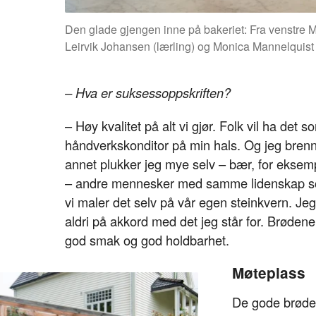
Den glade gjengen inne på bakeriet: Fra venstre M
Leirvik Johansen (lærling) og Monica Mannelquist 
– Hva er suksessoppskriften?
– Høy kvalitet på alt vi gjør. Folk vil ha det
håndverkskonditor på min hals. Og jeg brenne
annet plukker jeg mye selv – bær, for eksem
– andre mennesker med samme lidenskap som 
vi maler det selv på vår egen steinkvern. Jeg
aldri på akkord med det jeg står for. Brødene e
god smak og god holdbarhet.
Møteplass
De gode brøden