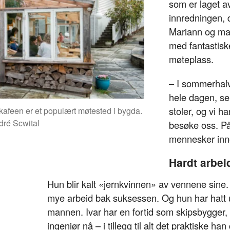
som er laget av
innredningen, 
Mariann og man
med fantastisk
møteplass.
– I sommerhalvå
hele dagen, se
stoler, og vi 
kafeen er et populært møtested i bygda.
dré Scwital
besøke oss. På
mennesker inno
Hardt arbei
Hun blir kalt «jernkvinnen» av vennene sine.
mye arbeid bak suksessen. Og hun har hatt u
mannen. Ivar har en fortid som skipsbygger,
ingeniør nå – i tillegg til alt det praktiske ha