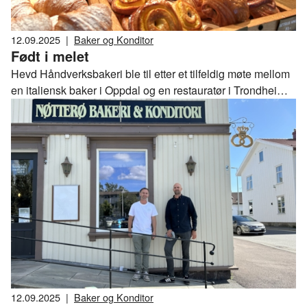
12.09.2025
|
Baker og Konditor
Født i melet
Hevd Håndverksbakeri ble til etter et tilfeldig møte mellom
en italiensk baker i Oppdal og en restauratør i Trondheim.
Seks år etter at "Bakeren på torget" åpnet dørene, er
bakeriet blitt et av de mest populære møtestedene i
trønderhovedstaden.
12.09.2025
|
Baker og Konditor