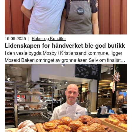
19.09.2025
|
Baker og Konditor
Lidenskapen for håndverket ble god butikk
I den vesle bygda Mosby i Kristiansand kommune, ligger
Moseid Bakeri omringet av grønne åser. Selv om finalisten
i Årets Bakeri 2025 har gjort store endringer i bakeriet, er
det en reise tilbake i tid å komme inn i det gamle
Torridalstunet, et steinkast fra elven Otra.