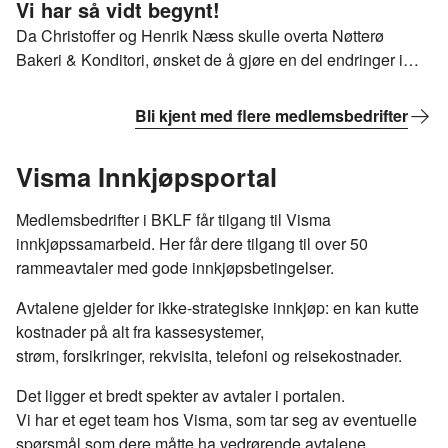
Vi har så vidt begynt!
Da Christoffer og Henrik Næss skulle overta Nøtterø
Bakeri & Konditori, ønsket de å gjøre en del endringer i
familiebedriften. Etter å ha overlevd både nedstenging og
strømkrise, går bakeriet nå bedre enn noen gang, og er en
Bli kjent med flere medlemsbedrifter
av tre finalister i Årets Bakeri 2025
Visma Innkjøpsportal
Medlemsbedrifter i BKLF får tilgang til Visma
innkjøpssamarbeid. Her får dere tilgang til over 50
rammeavtaler med gode innkjøpsbetingelser.
Avtalene gjelder for ikke-strategiske innkjøp: en kan kutte
kostnader på alt fra kassesystemer,
strøm, forsikringer, rekvisita, telefoni og reisekostnader.
Det ligger et bredt spekter av avtaler i portalen.
Vi har et eget team hos Visma, som tar seg av eventuelle
spørsmål som dere måtte ha vedrørende avtalene.