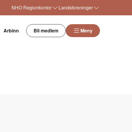
NHO
Regionkontor
Landsforeninger
Arbinn
Bli medlem
Meny