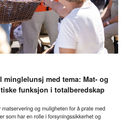
il minglelunsj med tema: Mat- og
iske funksjon i totalberedskap
t av matservering og muligheten for å prate med
r som har en rolle i forsyningssikkerhet og