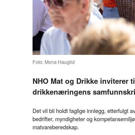
Foto: Mona Hauglid
NHO Mat og Drikke inviterer t
drikkenæringens samfunnskrit
Det vil bli holdt faglige innlegg, etterfulg
bedrifter, myndigheter og kompetansemiljøe
matvareberedskap.