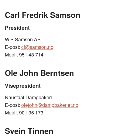
c
n
p
e
k
o
Carl Fredrik Samson
b
e
s
o
d
t
President
o
I
W.B.Samson AS
k
n
E-post:
cf@samson.no
Mobil: 951 48 714
Ole John Berntsen
Visepresident
Naustdal Dampbakeri
E-post:
olejohn@dampbakeriet.no
Mobil: 901 96 173
Svein Tinnen