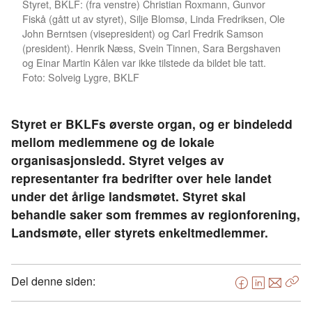
Styret, BKLF: (fra venstre) Christian Roxmann, Gunvor
Fiskå (gått ut av styret), Silje Blomsø, Linda Fredriksen, Ole
John Berntsen (visepresident) og Carl Fredrik Samson
(president). Henrik Næss, Svein Tinnen, Sara Bergshaven
og Einar Martin Kålen var ikke tilstede da bildet ble tatt.
Foto: Solveig Lygre, BKLF
Styret er BKLFs øverste organ, og er bindeledd
mellom medlemmene og de lokale
organisasjonsledd. Styret velges av
representanter fra bedrifter over hele landet
under det årlige landsmøtet. Styret skal
behandle saker som fremmes av regionforening,
Landsmøte, eller styrets enkeltmedlemmer.
Del denne siden:
F
L
E
Kop
a
i
-
len