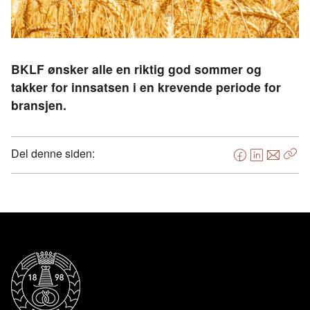
BKLF ønsker alle en riktig god sommer og
takker for innsatsen i en krevende periode for
bransjen.
Del denne siden:
F
L
E
Kop
a
i
-
len
c
n
p
e
k
o
b
e
s
o
d
t
o
I
k
n