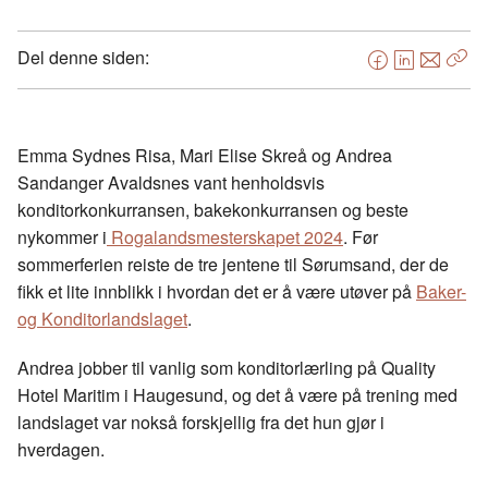
Del denne siden:
F
L
E
Kop
a
i
-
len
c
n
p
e
k
o
Emma Sydnes Risa, Mari Elise Skreå og Andrea
b
e
s
Sandanger Avaldsnes vant henholdsvis
o
d
t
konditorkonkurransen, bakekonkurransen og beste
o
I
nykommer i
Rogalandsmesterskapet 2024
. Før
k
n
sommerferien reiste de tre jentene til Sørumsand, der de
fikk et lite innblikk i hvordan det er å være utøver på
Baker-
og Konditorlandslaget
.
Andrea jobber til vanlig som konditorlærling på Quality
Hotel Maritim i Haugesund, og det å være på trening med
landslaget var nokså forskjellig fra det hun gjør i
hverdagen.