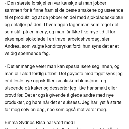
- Den største forskjellen var kanskje at man jobber
sammen for å finne fram til de beste smakene og utseende
til et produkt, og at de jobber en del med sjokoladeskulptur
og detaljer på den. I hverdagen lager man som regel det
som står på en meny, og man får ikke like mye tid til for
eksempel sjokolade i en travel arbeidshverdag, sier
Andrea, som valgte konditoryrket fordi hun syns det er et
veldig spennende fag.
- Det er mange veier man kan spesialisere seg innen, og
man blir aldri ferdig utlært. Det gøyeste med faget syns jeg
er å teste nye oppskrifter, smakskombinasjoner og
utseende på kaker og desserter jeg ikke har smakt eller
prøvd før. Det er også givende å glede andre med nye
produkter, og høre når det er suksess. Jeg har lyst å starte
for meg selv en dag, noe som også motiverer meg.
Emma Sydnes Risa har vært med i