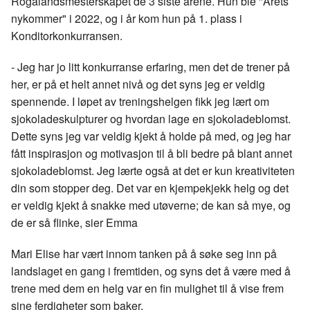
Rogalandsmesterskapet de 3 siste årene. Hun ble "Årets
nykommer" i 2022, og i år kom hun på 1. plass i
Konditorkonkurransen.
- Jeg har jo litt konkurranse erfaring, men det de trener på
her, er på et helt annet nivå og det syns jeg er veldig
spennende.
I løpet av treningshelgen fikk jeg lært om
sjokoladeskulpturer og hvordan lage en sjokoladeblomst.
Dette syns jeg var veldig kjekt å holde på med, og jeg har
fått inspirasjon og motivasjon til å bli bedre på blant annet
sjokoladeblomst. Jeg lærte også at det er kun kreativiteten
din som stopper deg. Det var en kjempekjekk helg og det
er veldig kjekt å snakke med utøverne; de kan så mye, og
de er så flinke, sier Emma
Mari Elise
har vært innom tanken på å søke seg inn på
landslaget en gang i fremtiden, og syns det å være med å
trene med dem en helg var en fin mulighet til å vise frem
sine ferdigheter som baker.