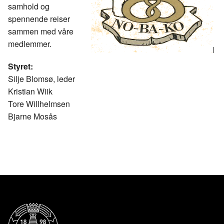
k
n
samhold og
spennende reiser
sammen med våre
medlemmer.
Styret:
Silje Blomsø, leder
Kristian Wiik
Tore Willhelmsen
Bjarne Mosås