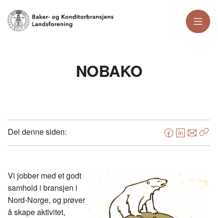
Meny
NOBAKO
Del denne siden:
F
L
E
Kop
a
i
-
len
c
n
p
e
k
o
Vi jobber med et godt
b
e
s
samhold i bransjen i
o
d
t
Nord-Norge, og prøver
o
I
å skape aktivitet,