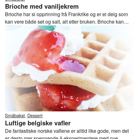
Brioche med vaniljekrem
Brioche har si opprinning frå Frankrike og er ei deig som
kan vere både søt og salt, alt etter bruken. Brioche kan
vere alt i frå brød og rundstykker til hamburger- og
pølsebrød, til bollar og annan type søt bakst.Brioche seiast
å vere sjølve prinsessa blant søt kveitebakst, så her tar eg
føre meg brioche som bollar!
Småbakst
,
Dessert
Luftige belgiske vafler
De fantastiske norske vaflene er alltid like gode, men det
er desto mer spennende å eksperimentere med nye