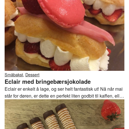
fristelsene!
Småbakst
,
Dessert
Eclair med bringebærsjokolade
Eclair er enkelt å lage, og ser helt fantastisk ut! Nå når mai
står for døren, er dette en perfekt liten godbit til kaffen, eller
en fristende dessert for liten og stor!