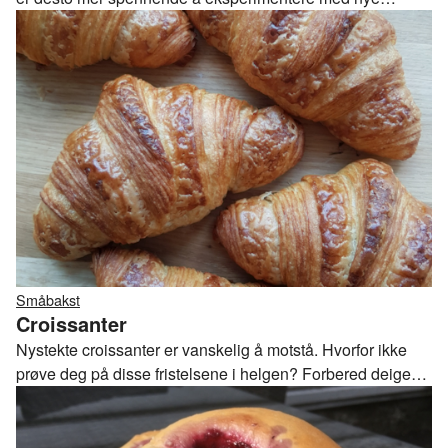
varianter!
Småbakst
Croissanter
Nystekte croissanter er vanskelig å motstå. Hvorfor ikke
prøve deg på disse fristelsene i helgen? Forbered deigen
dagen i forveien, så er det bare å kjevle og rulle når du står
opp, og vipps, så har du en fransk frokost på bordet.