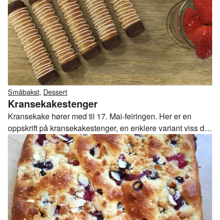
Småbakst
,
Dessert
Kransekakestenger
Kransekake hører med til 17. Mai-feiringen. Her er en
oppskrift på kransekakestenger, en enklere variant viss du
ikke har tid til å lage en hel kransekake, eller om du vil ha
noen liggende rundt på kakefatet. Perfekt til å ha i fryseren
og ta ut når du får gjester.