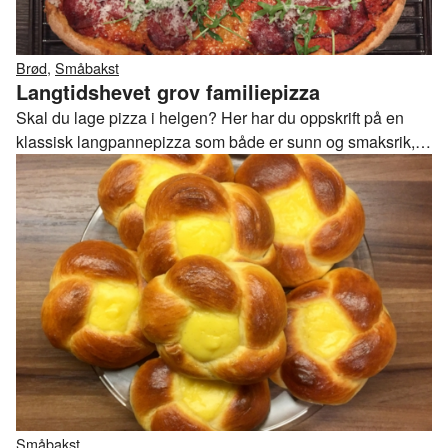
Brød
,
Småbakst
Langtidshevet grov familiepizza
Skal du lage pizza i helgen? Her har du oppskrift på en
klassisk langpannepizza som både er sunn og smaksrik,
da den har grovmel i bunnen og litt grønnsaker i
pizzasausen. Denne familiepizzaen er en stor slager
hjemme hos landslagstrener Erlend Volden.
Småbakst