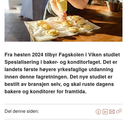
Fra høsten 2024 tilbyr Fagskolen i Viken studiet
Spesialisering i baker- og konditorfaget. Det er
landets første høyere yrkesfaglige utdanning
innen denne fagretningen. Det nye studiet er
bestilt av bransjen selv, og skal ruste dagens
bakere og konditorer for framtida.
Del denne siden:
F
L
E
Kop
a
i
-
len