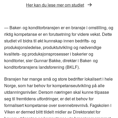
c
n
p
Her kan du lese mer om studiet
e
k
o
b
e
s
o
d
t
o
I
— Baker- og konditorbransjen er en bransje i omstilling, og
k
n
riktig kompetanse er en forutsetning for videre vekst. Dette
studiet vil bidra til økt kunnskap innen bedrifts- og
produksjonsledelse, produktutvikling og nødvendige
kvalitets- og produksjonsprosesser i bakerier og
konditorier, sier Gunnar Bakke, direktør i Baker- og
konditorbransjens landsforening (BKLF).
Bransjen har mange små og store bedrifter lokalisert i hele
Norge, som har behov for kompetanseutvikling på alle
utdanningsnivåer. Dersom næringen skal kunne tilpasse
seg til fremtidens utfordringer, er det et behov for
formalisert kompetanse over svennebrevnivå. Fagskolen i
Viken er dermed blitt tildelt midler av Direktoratet for