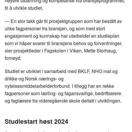
høyere utdanning og kompetanse via bransjeprogrammet,
til å utvikle studiet.
— En stor takk går til prosjektgruppen som har bestått av
ulike fagpersoner fra bransjen, og som med stort
engasjement og kunnskap har utarbeidet en studieplan
som vi håper svarer til bransjens behov og forventninger,
sier prosjektleder i Fagskolen i Viken, Mette Storhaug,
fornøyd.
Studiet er utviklet i samarbeid med BKLF, NHO mat og
drikke og Norsk nærings- og
nytelsesmiddelarbeiderforbund. I tillegg har en rekke
fagpersoner som lærling- og fagansvarlige, bedriftseiere
og faglærere fra videregående skole deltatt i utviklingen.
Studiestart høst 2024