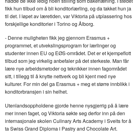
hadde de ikke ledig noen stilling som bakerlærling. I stedet
fikk hun tilbud om å bli konditorlærling, og da takket hun ja
til det. I løpet av læretiden, var Viktoria på utplassering hos
forskjellige konditorier i Torino og Ålborg.
- Denne muligheten fikk jeg gjennom Erasmus +
programmet, et utvekslingsprogram for lærlinger og
studenter innen EU og EØS-området. Det er et kjempeflott
tilbud som jeg virkelig anbefaler på det sterkeste. Man får
lære nye arbeidsmetoder og teknikker innen fagområdet
sitt, i tillegg til å knytte nettverk og bli kjent med nye
kulturer. For min del ga Erasmus + meg et større innblikk i
konditorbransjen i sin helhet.
Utenlandsoppholdene gjorde henne nysgjerrig på å lære
mer innen faget, og Viktoria søkte seg derfor inn på den
internasjonale skolen Culinary Arts Academy i Sveits for å
ta Swiss Grand Diploma i Pastry and Chocolate Art.