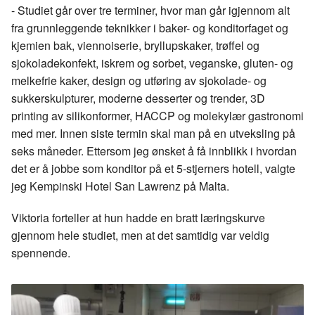
- Studiet går over tre terminer, hvor man går igjennom alt
fra grunnleggende teknikker i baker- og konditorfaget og
kjemien bak, viennoiserie, bryllupskaker, trøffel og
sjokoladekonfekt, iskrem og sorbet, veganske, gluten- og
melkefrie kaker, design og utføring av sjokolade- og
sukkerskulpturer, moderne desserter og trender, 3D
printing av silikonformer, HACCP og molekylær gastronomi
med mer. Innen siste termin skal man på en utveksling på
seks måneder. Ettersom jeg ønsket å få innblikk i hvordan
det er å jobbe som konditor på et 5-stjerners hotell, valgte
jeg Kempinski Hotel San Lawrenz på Malta.
Viktoria forteller at hun hadde en bratt læringskurve
gjennom hele studiet, men at det samtidig var veldig
spennende.