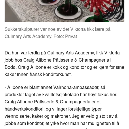
Sukkerskulpturer var noe av det Viktoria fikk lære på
Culinary Arts Academy. Foto: Privat
Da hun var ferdig på Culinary Arts Academy, fikk Viktoria
jobb hos Craig Alibone Pâtisserie & Champagneria i
Bodø. Craig Alibone er kokk og konditor og er kjent for sine
kaker innen fransk konditorkunst.
- Alibone er blant annet Valrhona-ambassadør, så
produkter laget av kvalitetssjokolade har høyt fokus her.
Craig Alibone Pâtisserie & Champagneria er et
håndverkskonditori, og vi lager forskjellige typer
viennoiserie, kaker og makroner. Jeg er veldig stolt av å
jobbe som konditor, et yrke hvor man har muligheten til å