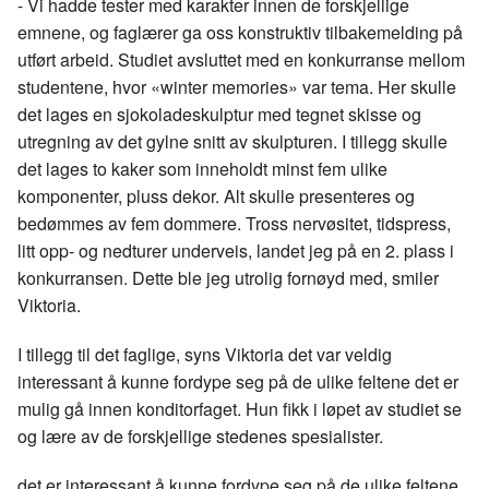
- Vi hadde tester med karakter innen de forskjellige
emnene, og faglærer ga oss konstruktiv tilbakemelding på
utført arbeid. Studiet avsluttet med en konkurranse mellom
studentene, hvor «winter memories» var tema. Her skulle
det lages en sjokoladeskulptur med tegnet skisse og
utregning av det gylne snitt av skulpturen. I tillegg skulle
det lages to kaker som inneholdt minst fem ulike
komponenter, pluss dekor. Alt skulle presenteres og
bedømmes av fem dommere. Tross nervøsitet, tidspress,
litt opp- og nedturer underveis, landet jeg på en 2. plass i
konkurransen. Dette ble jeg utrolig fornøyd med, smiler
Viktoria.
I tillegg til det faglige, syns Viktoria det var veldig
interessant å kunne fordype seg på de ulike feltene det er
mulig gå innen konditorfaget. Hun fikk i løpet av studiet se
og lære av de forskjellige stedenes spesialister.
det er interessant å kunne fordype seg på de ulike feltene