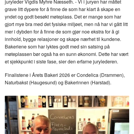
juryleder Vigdis Myhre Næsseth. - Vi i juryen har måttet
grave litt dypere for å finne de som har klart å skape en
yndet og godt besøkt møteplass. Det er mange som har
gjort mye bra med det fysiske miljøet, men nå har vi gått litt
mer i dybden for å finne de som gjør noe ekstra for å gi
innhold, bygge relasjoner og skape nærhet til kundene.
Bakeriene som har lyktes godt med sin satsing på
møteplassen bør også ha en sunn økonomi. Dette har vært
et sjekkpunkt i siste fase, sier den erfarne jurylederen.
Finalistene i Årets Bakeri 2026 er Condelica (Drammen),
Naturbakst (Haugesund) og Bakerinnen (Harstad).