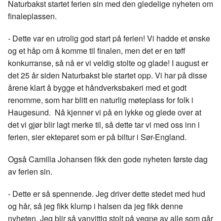
Naturbakst startet ferien sin med den gledelige nyheten om
finaleplassen.
- Dette var en utrolig god start på ferien! Vi hadde et ønske
og et håp om å komme til finalen, men det er en tøff
konkurranse, så nå er vi veldig stolte og glade! I august er
det 25 år siden Naturbakst ble startet opp. Vi har på disse
årene klart å bygge et håndverksbakeri med et godt
renomme, som har blitt en naturlig møteplass for folk i
Haugesund. Nå kjenner vi på en lykke og glede over at
det vi gjør blir lagt merke til, så dette tar vi med oss inn i
ferien, sier ekteparet som er på biltur i Sør-England.
Også Camilla Johansen fikk den gode nyheten første dag
av ferien sin.
- Dette er så spennende. Jeg driver dette stedet med hud
og hår, så jeg fikk klump i halsen da jeg fikk denne
nyheten. Jeg blir så vanvittig stolt på vegne av alle som går