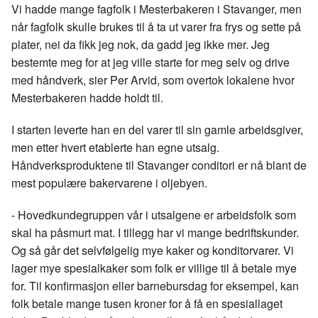
Vi hadde mange fagfolk i Mesterbakeren i Stavanger, men
når fagfolk skulle brukes til å ta ut varer fra frys og sette på
plater, nei da fikk jeg nok, da gadd jeg ikke mer. Jeg
bestemte meg for at jeg ville starte for meg selv og drive
med håndverk, sier Per Arvid, som overtok lokalene hvor
Mesterbakeren hadde holdt til.
I starten leverte han en del varer til sin gamle arbeidsgiver,
men etter hvert etablerte han egne utsalg.
Håndverksproduktene til Stavanger conditori er nå blant de
mest populære bakervarene i oljebyen.
- Hovedkundegruppen vår i utsalgene er arbeidsfolk som
skal ha påsmurt mat. I tillegg har vi mange bedriftskunder.
Og så går det selvfølgelig mye kaker og konditorvarer. Vi
lager mye spesialkaker som folk er villige til å betale mye
for. Til konfirmasjon eller barnebursdag for eksempel, kan
folk betale mange tusen kroner for å få en spesiallaget