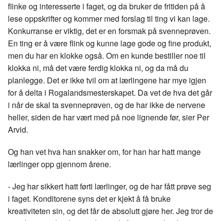
flinke og interesserte i faget, og da bruker de fritiden på å
lese oppskrifter og kommer med forslag til ting vi kan lage.
Konkurranse er viktig, det er en forsmak på svenneprøven.
En ting er å være flink og kunne lage gode og fine produkt,
men du har en klokke også. Om en kunde bestiller noe til
klokka ni, må det være ferdig klokka ni, og da må du
planlegge. Det er ikke tvil om at lærlingene har mye igjen
for å delta i Rogalandsmesterskapet. Da vet de hva det går
i når de skal ta svenneprøven, og de har ikke de nervene
heller, siden de har vært med på noe lignende før, sier Per
Arvid.
Og han vet hva han snakker om, for han har hatt mange
lærlinger opp gjennom årene.
- Jeg har sikkert hatt førti lærlinger, og de har fått prøve seg
i faget. Konditorene syns det er kjekt å få bruke
kreativiteten sin, og det får de absolutt gjøre her. Jeg tror de