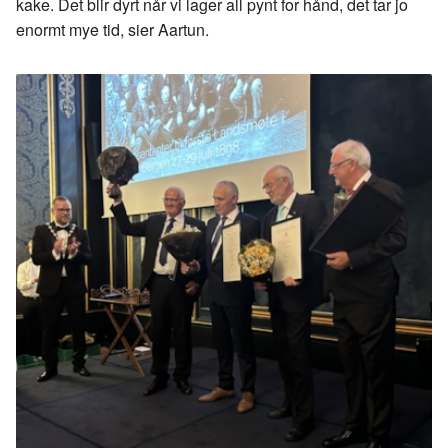
kake. Det blir dyrt når vi lager all pynt for hånd, det tar jo
enormt mye tid, sier Aartun.