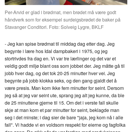
Per-Arvid er glad i brødmat, men brødet må være godt
håndverk som for eksempel surdeigsbrødet de baker på
Stavanger Conditori. Foto: Solveig Lygre, BKLF
- Jeg kan spise brødmat til middag dag etter dag. Jeg
begynte i lære hos Idal dampbakeri i 1975, og jeg
stortrivdes fra dag en. Vi var tre lærlinger og det var et
veldig godt miljø blant oss som jobbet der. Jeg måtte gå til
jobb hver dag, og det tok 20-25 minutter hver vei. Jeg
begynte på jobb klokka seks, og den gang gjaldt det å
være presis. Man kom ikke fem minutter for seint. Dersom
jeg så at jeg var seint ute, sprang jeg alt jeg kunne, da ble
de 25 minuttene gjerne til 15. Om det i verste fall skulle
skje at man kom et par minutter for seint, beklagde man
seg i det minste; i dag sier de bare "jaja, jeg kom nå i alle
fall". Vi hadde vi en voldsom respekt for eierne og fagfolka