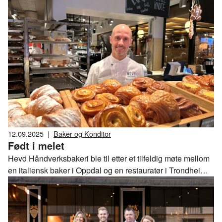
12.09.2025
|
Baker og Konditor
Født i melet
Hevd Håndverksbakeri ble til etter et tilfeldig møte mellom
en italiensk baker i Oppdal og en restauratør i Trondheim.
Seks år etter at "Bakeren på torget" åpnet dørene, er
bakeriet blitt et av de mest populære møtestedene i
trønderhovedstaden.