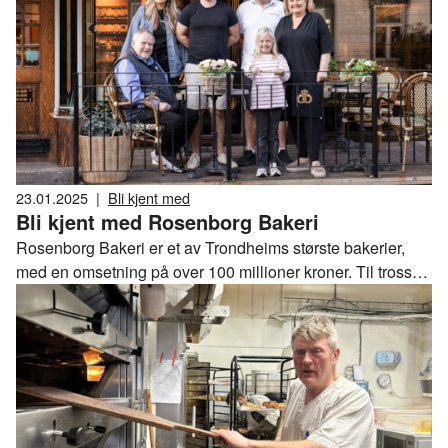
23.01.2025
|
Bli kjent med
Bli kjent med Rosenborg Bakeri
Rosenborg Bakeri er et av Trondheims største bakerier,
med en omsetning på over 100 millioner kroner. Til tross
for høy omsetningen og et rikt varesortiment, har de bevart
en stor andel håndverksbakst i det 123 år gamle
familiebakeriet.