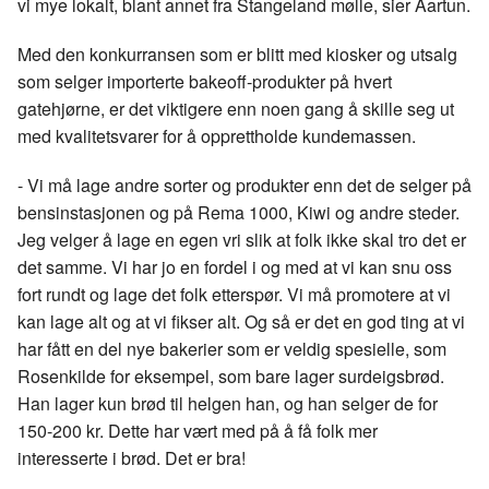
vi mye lokalt, blant annet fra Stangeland mølle, sier Aartun.
Med den konkurransen som er blitt med kiosker og utsalg
som selger importerte bakeoff-produkter på hvert
gatehjørne, er det viktigere enn noen gang å skille seg ut
med kvalitetsvarer for å opprettholde kundemassen.
- Vi må lage andre sorter og produkter enn det de selger på
bensinstasjonen og på Rema 1000, Kiwi og andre steder.
Jeg velger å lage en egen vri slik at folk ikke skal tro det er
det samme. Vi har jo en fordel i og med at vi kan snu oss
fort rundt og lage det folk etterspør. Vi må promotere at vi
kan lage alt og at vi fikser alt. Og så er det en god ting at vi
har fått en del nye bakerier som er veldig spesielle, som
Rosenkilde for eksempel, som bare lager surdeigsbrød.
Han lager kun brød til helgen han, og han selger de for
150-200 kr. Dette har vært med på å få folk mer
interesserte i brød. Det er bra!