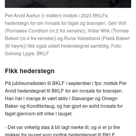
Per-Arvid Aartun (i midten) mottok i 2023 BKLFs
hederstegn for sin innsats for faget og bransjen. Geir Voll
(Romsøes Conditori (nr.2 fra venstre)), Vidar Wiik (Tromsø
Bakeri (nr.4 fra venstre)) og Rune Valestrand (Fiskå Bakeri
(til høyre)) fikk også utdelt hederstegnet samtidig. Foto:
Solveig Lygre, BKLF
Fikk hederstegn
På jubileumsfesten til BKLF i september i fjor, mottok Per
Arvid hederstegnet til BKLF for sin innsats for bransjen.
Han har i mange år vært aktiv i Stavanger og Omegn
Baker- og Konditorlaug, og har gjort en solid innsats for
faget gjennom sitt virke i lauget.
- Det var virkelig stas å bli lagt merke til, og vi er jo fire
stykker fra lauget som mottok hederstegnet til BKLF.