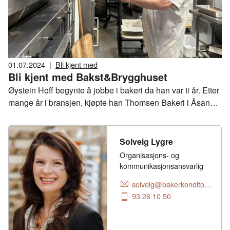
01.07.2024
|
Bli kjent med
Bli kjent med Bakst&Brygghuset
Øystein Hoff begynte å jobbe i bakeri da han var ti år. Etter
mange år i bransjen, kjøpte han Thomsen Bakeri i Åsane,
og døpte det om til Bakst&Brygghuset. Å gå tilbake til
håndverket syns han var utrolig kjekt.
Solveig Lygre
Organisasjons- og
kommunikasjonsansvarlig
solveig@bakerkonditor.no
93 26 10 50