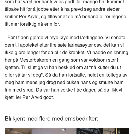
som har vært her har trivdes godt, for mange har kommet
tilbake hit for å jobbe etter å ha prøvd seg andre steder,
smiler Per Arvid, og tilføyer at de må behandle lærlingene
litt mer forsiktig nå enn før.
- Før i tiden gjorde vi mye løye med lærlingene. Vi sendte
dem til apoteket etter fire søte farmasøyter osv. det kan vi
ikke gjøre lenger for da blir de krenket. Vi hadde en lærling
her på Mesterbakeren en gang som var voldsom stor i
kjeften. Til slutt ga vi han beskjed om at "nå kutter du ut
eller så tar vi deg". Så da han fortsatte, holdt en kollega av
meg ham mens jeg drog ned buksa hans og smurte ham
inn med sirup. Da var han vekke i tre dager, så da fikk vi
kjeft, ler Per Arvid godt.
Bli kjent med flere medlemsbedrifter: