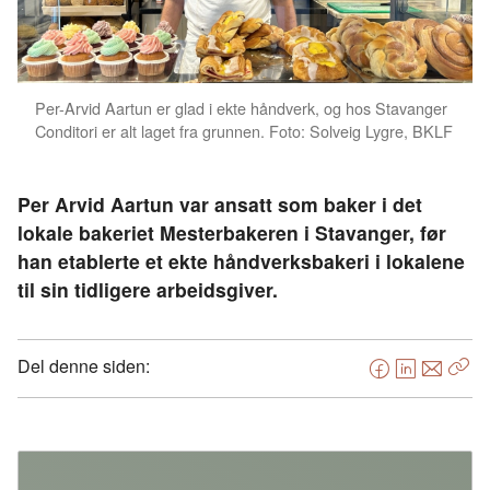
Per-Arvid Aartun er glad i ekte håndverk, og hos Stavanger
Conditori er alt laget fra grunnen. Foto: Solveig Lygre, BKLF
Per Arvid Aartun var ansatt som baker i det
lokale bakeriet Mesterbakeren i Stavanger, før
han etablerte et ekte håndverksbakeri i lokalene
til sin tidligere arbeidsgiver.
Del denne siden:
F
L
E
Kop
a
i
-
len
c
n
p
e
k
o
b
e
s