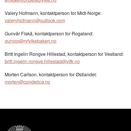
Valery Hofmann, kontaktperson for Midt-Norge:
valeryhofmann@outlook.com
Gunvår Fiskå, kontaktperson for Rogaland:
gunvor@ryfylkebakeri.no
Britt Ingelin Rongve Hillestad, kontaktperson for Vestland:
britt.ingelin.rongve.hillestad@vlfk.no
Morten Carlson, kontaktperson for Østlandet:
morten@condelica.no