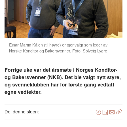
Einar Martin Kålen (til høyre) er gjenvalgt som leder av
Norske Konditor og Bakersvenner. Foto: Solveig Lygre
Forrige uke var det årsmøte i Norges Konditor-
og Bakersvenner (NKB). Det ble valgt nytt styre,
og svenneklubben har for første gang vedtatt
egne vedtekter.
Del denne siden:
F
L
E
Kop
a
i
-
len