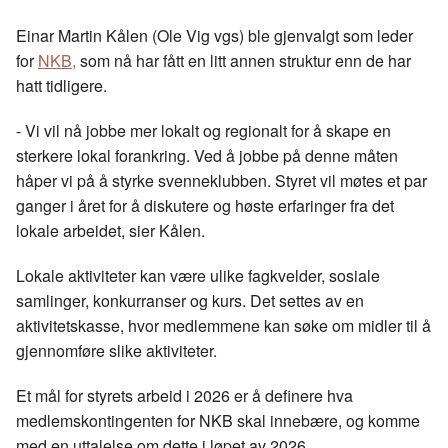
c
n
p
e
k
o
Einar Martin Kålen (Ole Vig vgs) ble gjenvalgt som leder
b
e
s
for
NKB,
som nå har fått en litt annen struktur enn de har
o
d
t
hatt tidligere.
o
I
k
n
- Vi vil nå jobbe mer lokalt og regionalt for å skape en
sterkere lokal forankring. Ved å jobbe på denne måten
håper vi på å styrke svenneklubben. Styret vil møtes et par
ganger i året for å diskutere og høste erfaringer fra det
lokale arbeidet, sier Kålen.
Lokale aktiviteter kan være ulike fagkvelder, sosiale
samlinger, konkurranser og kurs. Det settes av en
aktivitetskasse, hvor medlemmene kan søke om midler til å
gjennomføre slike aktiviteter.
Et mål for styrets arbeid i 2026 er å definere hva
medlemskontingenten for NKB skal innebære, og komme
med en uttalelse om dette i løpet av 2026.