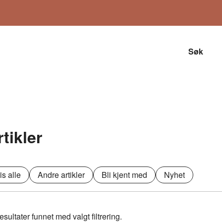
Søk
rtikler
is alle
Andre artikler
Bli kjent med
Nyhet
esultater funnet med valgt filtrering.