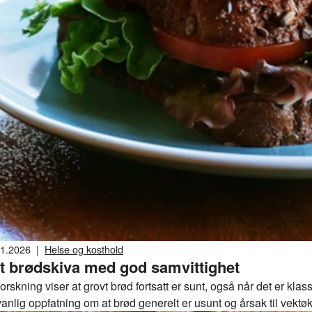
01.2026
|
Helse og kosthold
t brødskiva med god samvittighet
orskning viser at grovt brød fortsatt er sunt, også når det er kla
vanlig oppfatning om at brød generelt er usunt og årsak til vekt