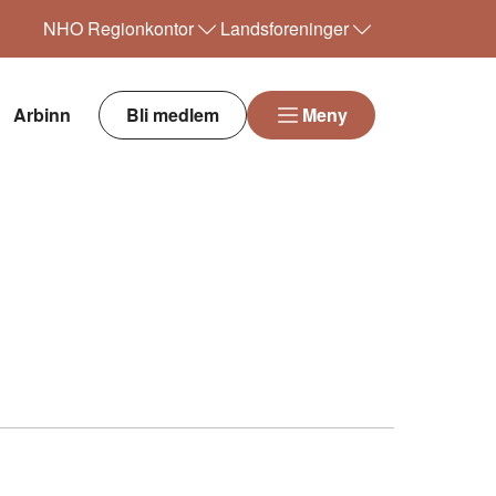
NHO
Regionkontor
Landsforeninger
Arbinn
Bli medlem
Meny