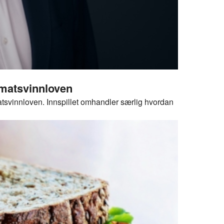
r matsvinnloven
 matsvinnloven. Innspillet omhandler særlig hvordan