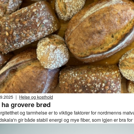
09.2025
|
Helse og kosthold
l ha grovere brød
gitetthet og tarmhelse er to viktige faktorer for nordmenns matva
skala'n gir både stabil energi og mye fiber, som igjen er bra for