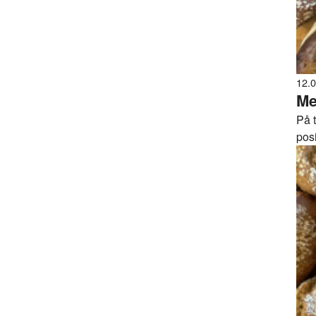
12.
Me
På 
posi