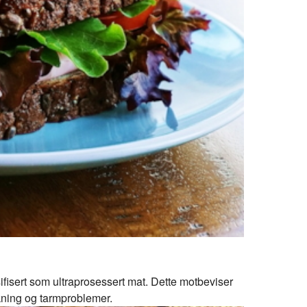
ssifisert som ultraprosessert mat. Dette motbeviser
økning og tarmproblemer.