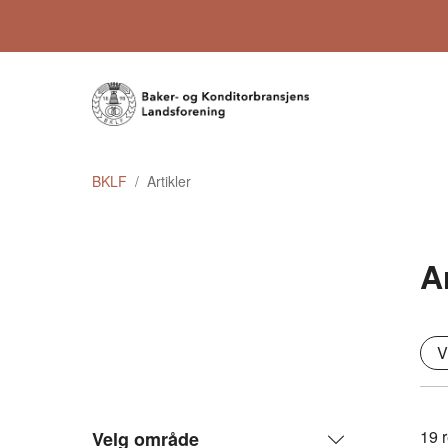
BKLF
Artikler
A
V
19
r
Velg område