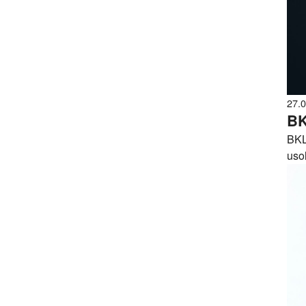
27.
BK
BKLF
usol