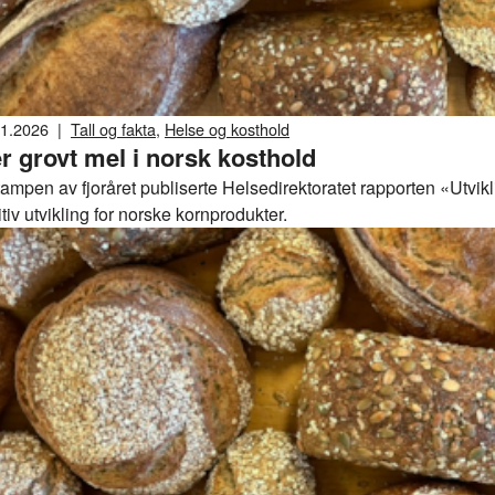
01.2026
|
Tall og fakta
,
Helse og kosthold
r grovt mel i norsk kosthold
tampen av fjoråret publiserte Helsedirektoratet rapporten «Utvik
tiv utvikling for norske kornprodukter.