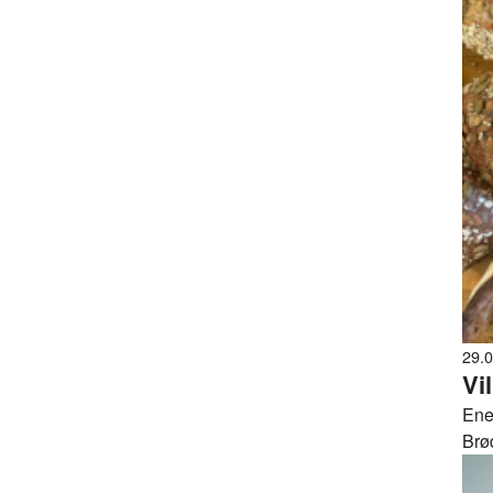
29.
Vi
Ener
Brød