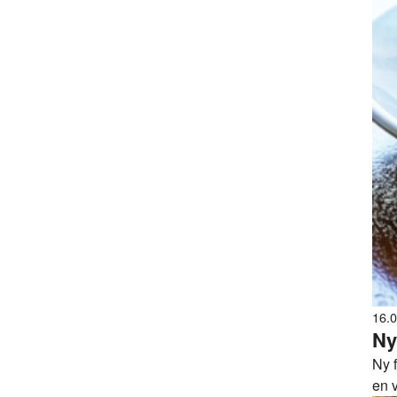
16.
Ny
Ny f
en 