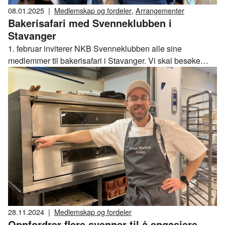
08.01.2025
|
Medlemskap og fordeler
,
Arrangementer
Bakerisafari med Svenneklubben i
Stavanger
1. februar inviterer NKB Svenneklubben alle sine
medlemmer til bakerisafari i Stavanger. Vi skal besøke
noen av Stavangers mest spennende steder og vi skal se
unge talenter konkurrere i Rogalandsmesterskapet. Dagen
avsluttes med festmiddag sammen med andre fra
bransjen.
28.11.2024
|
Medlemskap og fordeler
Oppfordrer flere svenner til å engasjere