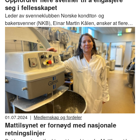
seg i fellesskapet
Leder av svenneklubben Norske konditor- og
bakersvenner (NKB), Einar Martin Kålen, ønsker at flere
baker- og konditorsvenner over hele landet melder seg inn
i svenneklubben og engasjerer seg i det faglige og sosiale
fellesskapet deres.
01.07.2024
|
Medlemskap og fordeler
Mattilsynet er fornøyd med nasjonale
retningslinjer