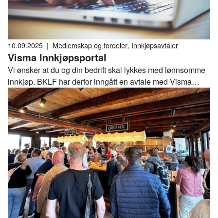
10.09.2025
|
Medlemskap og fordeler
,
Innkjøpsavtaler
Visma Innkjøpsportal
Vi ønsker at du og din bedrift skal lykkes med lønnsomme
innkjøp. BKLF har derfor inngått en avtale med Visma
Innkjøpssamarbeid som gir deg tilgang til markedets beste
innkjøpsavtaler.