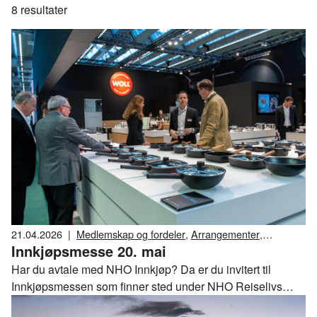
8
resultater
21.04.2026
|
Medlemskap og fordeler
,
Arrangementer
,
Innkjøpsmesse 20. mai
Innkjøpsavtaler
Har du avtale med NHO Innkjøp? Da er du invitert til
Innkjøpsmessen som finner sted under NHO Reiselivs
årskonferanse på Clarion the Hub 20. mai 2026.