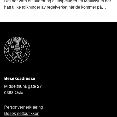
Det har vært en utfordring at inspektører fra Mattilsynet har
hatt ulike tolkninger av regelverket når de kommer på
inspeksjon. BKLF ved fagansvarlig mattrygghet, Anne
Momrak-Haugan, utviklet derfor Nasjonale retningslinjer for
baker- og konditorbransjen.
Besøksadresse
Middelthuns gate 27
0368 Oslo
Personvernerklæring
Besøk nettbutikken